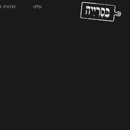
עלינו
החוויה ה